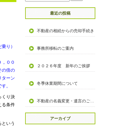
最近の投稿
不動産の相続からの売却手続き
だ乗り）
事務所移転のご案内
０，００
２０２６年度 新年のご挨拶
その倍の
リターン
冬季休業期間について
です。
っくり決
不動産の名義変更・遺言のご相談
える条件
アーカイブ
るという