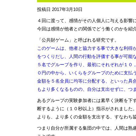
投稿日
2017年3月10日
４回に渡って、感情がその人個人に与える影響
今回は感情が他者との関係でどう働くのかを紹
「公共財ゲーム」と呼ばれる研究です。
このゲームは、他者と協力する事で大きな利得
をつくりだし、人間の行動を評価する事が可
５名でグループを作り、最初にそれぞれが１０
０円の中から、いくらをグループのために支払
金額を５名全員に均等に分配する、といった具
もより多くなるものの、自分は支出せずに、つ
あるグループの実験参加者には素早く決断を下
断するように（１０秒以上）指示がされました
よりも、より多くの金額を支出する、すなわち
つまり自分が所属する集団の中では、人間は熟