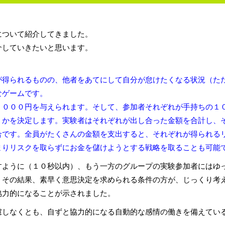
について紹介してきました。
介していきたいと思います。
が得られるものの、他者をあてにして自分が怠けたくなる状況（た
能なゲームです。
，０００円を与えられます。そして、参加者それぞれが手持ちの１
うかを決定します。実験者はそれぞれが出し合った金額を合計し、
合です。全員がたくさんの金額を支出すると、それぞれが得られる
まりリスクを取らずにお金を儲けようとする戦略を取ることも可能
すように（１０秒以内）、もう一方のグループの実験参加者にはゆ
。その結果、素早く意思決定を求められる条件の方が、じっくり考
協力的になることが示されました。
慮しなくとも、自ずと協力的になる自動的な感情の働きを備えてい