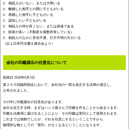
□ 相続人がいない、または大勢いる
□ 離婚した相手との間に子どもがいる
□ 再婚した相手に子どもがいる
□ 認知したい子どもがいる
□ 相続人の仲が良くない、または疎遠である
□ 財産が多い（不動産を複数所有している）
□ 相続人のなかに音信不通、行方不明の方がいる
（以上日本司法書士連合会より）
会社の印鑑届出の任意化について
投稿日
2020年6月5日
第２００回臨時国会において、会社法の一部を改正する法律が成立し、
公布されました。
その中に印鑑届出の任意化があります。
会社を設立する時、まずはハンコ屋さんで印鑑を作ることから始まります。
印鑑を法務局に届け出ることにより、その印鑑は実印として使用されます。
これまでは強制でしたが、それを任意にするということですから、
物理的な物としての「実印」がなくなるということになります。