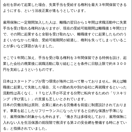
会社を辞めて起業した場合、失業手当を受給する権利を最大３年間保留できる
ようにする、という法改正案が進もうとしています。
雇用保険に一定期間加入した人は、離職の翌日から１年間は求職活動中に失業
手当を受け取れる権利がありますが、現在の受給可能期間は離職後１年間だけ
で、その間に起業すると全額を受け取れない、離職後すぐに起業したもののう
まくいかなかった場合、受給可能期間が経過し、権利を失ってしまっているこ
とが多いなど課題がありました。
そこで１年間に加え、手当を受け取る権利を３年間保留できる特例を設け、起
業した会社の廃業後に就職活動に取り組むことを条件に日額上限で約８３００
円を支給しようというものです。
日本はスタートアップが育つ環境が海外に比べて整っておりません。例えば離
職後に起業して失敗した場合、元々の勤め先や別の会社に再就職するといった
流動性は高くなく、ＩＴなど人手が不足する分野に転向するための「リスキリ
ング（学び直し）」の支援も乏しいとされています。
日本の労働法制は原則、企業に雇われる労働者を前提に制度設計されておりま
す。事業を起こしたりフリーランスになったりすると公的な保護が手薄にな
り、雇用保険の対象からも外れます。「働き方は多様化しており、雇用保険に
入れない人を生活保護の前段階で救済する第２の安全網を整備する時にきてい
る」と指摘されていました。