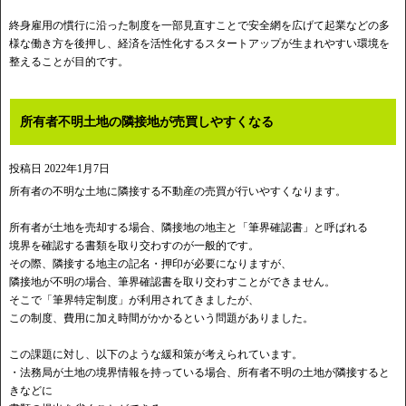
終身雇用の慣行に沿った制度を一部見直すことで安全網を広げて起業などの多
様な働き方を後押し、経済を活性化するスタートアップが生まれやすい環境を
整えることが目的です。
所有者不明土地の隣接地が売買しやすくなる
投稿日
2022年1月7日
所有者の不明な土地に隣接する不動産の売買が行いやすくなります。
所有者が土地を売却する場合、隣接地の地主と「筆界確認書」と呼ばれる
境界を確認する書類を取り交わすのが一般的です。
その際、隣接する地主の記名・押印が必要になりますが、
隣接地が不明の場合、筆界確認書を取り交わすことができません。
そこで「筆界特定制度」が利用されてきましたが、
この制度、費用に加え時間がかかるという問題がありました。
この課題に対し、以下のような緩和策が考えられています。
・法務局が土地の境界情報を持っている場合、所有者不明の土地が隣接すると
きなどに