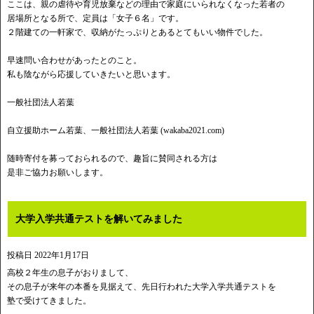
ここは、親の虐待や育児放棄などの理由で家庭にいられなくなった若者の
居場所となる所で、定員は「女子６名」です。
２階建ての一軒家で、収納がたっぷりとあるとてもいい物件でした。
早速問い合わせがあったとのこと。
私も陰ながら応援していきたいと思います。
一般社団法人若葉
自立援助ホーム若葉、一般社団法人若葉 (wakaba2021.com)
随時寄付を募っておられるので、趣旨に賛同される方は
是非ご協力お願いします。
大学入学共通テストを解いてみました
投稿日
2022年1月17日
高校２年生の息子がおりまして、
その息子が来年の本番を見据えて、先日行われた大学入学共通テストを
塾で受けてきました。