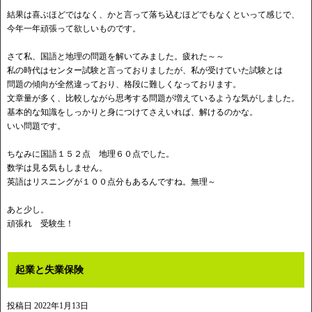
結果は喜ぶほどではなく、かと言って落ち込むほどでもなくといって感じで、
今年一年頑張って欲しいものです。
さて私、国語と地理の問題を解いてみました。疲れた～～
私の時代はセンター試験と言っておりましたが、私が受けていた試験とは
問題の傾向が全然違っており、格段に難しくなっております。
文章量が多く、比較しながら思考する問題が増えているような気がしました。
基本的な知識をしっかりと身につけてさえいれば、解けるのかな。
いい問題です。
ちなみに国語１５２点 地理６０点でした。
数学は見る気もしません。
英語はリスニングが１００点分もあるんですね。無理～
あと少し。
頑張れ 受験生！
起業と失業保険
投稿日
2022年1月13日