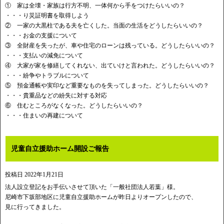
① 家は全壊・家族は行方不明、一体何から手をつけたらいいの？
・・・り災証明書を取得しよう
② 一家の大黒柱である夫を亡くした。当面の生活をどうしたらいいの？
・・・お金の支援について
③ 全財産を失ったが、車や住宅のローンは残っている。どうしたらいいの？
・・・支払いの減免について
④ 大家が家を修繕してくれない、出ていけと言われた。どうしたらいいの？
・・・紛争やトラブルについて
⑤ 預金通帳や実印など重要なものを失ってしまった。どうしたらいいの？
・・・貴重品などの紛失に対する対応
⑥ 住むところがなくなった。どうしたらいいの？
・・・住まいの再建について
児童自立援助ホーム開設ご報告
投稿日
2022年1月21日
法人設立登記をお手伝いさせて頂いた「一般社団法人若葉」様。
尼崎市下坂部地区に児童自立援助ホームが昨日よりオープンしたので、
見に行ってきました。