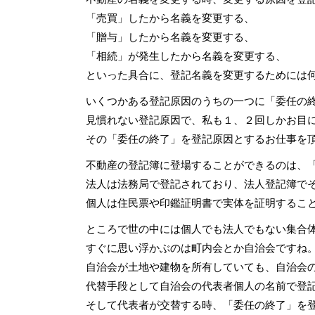
「売買」したから名義を変更する、
「贈与」したから名義を変更する、
「相続」が発生したから名義を変更する、
といった具合に、登記名義を変更するためには
いくつかある登記原因のうちの一つに「委任の
見慣れない登記原因で、私も１、２回しかお目
その「委任の終了」を登記原因とするお仕事を
不動産の登記簿に登場することができるのは、
法人は法務局で登記されており、法人登記簿で
個人は住民票や印鑑証明書で実体を証明するこ
ところで世の中には個人でも法人でもない集合
すぐに思い浮かぶのは町内会とか自治会ですね
自治会が土地や建物を所有していても、自治会
代替手段として自治会の代表者個人の名前で登
そして代表者が交替する時、「委任の終了」を