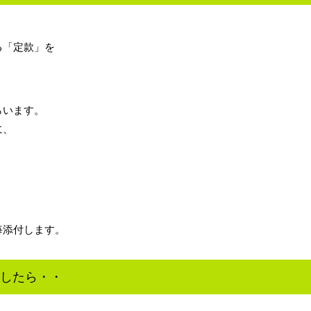
る「定款」を
らいます。
に、
毎添付します。
したら・・