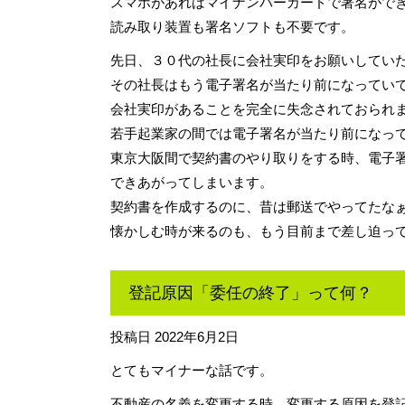
スマホがあればマイナンバーカードで署名がで
読み取り装置も署名ソフトも不要です。
先日、３０代の社長に会社実印をお願いしてい
その社長はもう電子署名が当たり前になってい
会社実印があることを完全に失念されておられ
若手起業家の間では電子署名が当たり前になっ
東京大阪間で契約書のやり取りをする時、電子
できあがってしまいます。
契約書を作成するのに、昔は郵送でやってたな
懐かしむ時が来るのも、もう目前まで差し迫っ
登記原因「委任の終了」って何？
投稿日
2022年6月2日
とてもマイナーな話です。
不動産の名義を変更する時、変更する原因を登