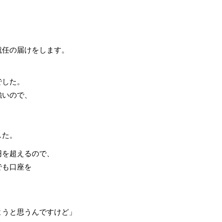
就任の届けをします。
でした。
強いので、
、
した。
円を超えるので、
でも口座を
ようと思うんですけど」