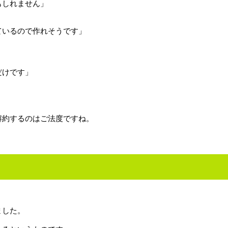
もしれません」
ているので作れそうです」
」
だけです」
」
解約するのはご法度ですね。
ました。