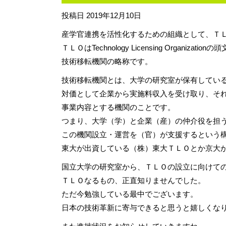
投稿日
2019年12月10日
産学官連携を活性化するための組織として、Ｔ
ＴＬＯはTechnology Licensing Organizat
技術移転機関の略称です。
技術移転機関とは、大学の研究室が保有してい
対価として企業から実施料収入を受け取り、そ
事業内容とする機関のことです。
つまり、大学（学）と企業（産）の仲介役を担
この機関設立・運営を（官）が支援するという
東大が出資している（株）東大ＴＬＯとか京大
国立大学の研究室から、ＴＬＯの設立に向けて
ＴＬＯなるもの、正直知りませんでした。
ただ今勉強している最中でございます。
日本の技術革新に寄与できると思うと嬉しくな