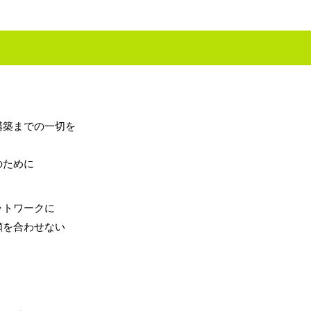
構築までの一切を
のために
ットワークに
顔を合わせない