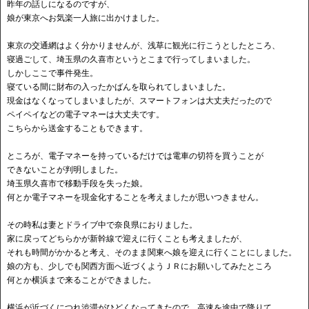
昨年の話しになるのですが、
娘が東京へお気楽一人旅に出かけました。
東京の交通網はよく分かりませんが、浅草に観光に行こうとしたところ、
寝過ごして、埼玉県の久喜市というとこまで行ってしまいました。
しかしここで事件発生。
寝ている間に財布の入ったかばんを取られてしまいました。
現金はなくなってしまいましたが、スマートフォンは大丈夫だったので
ペイペイなどの電子マネーは大丈夫です。
こちらから送金することもできます。
ところが、電子マネーを持っているだけでは電車の切符を買うことが
できないことが判明しました。
埼玉県久喜市で移動手段を失った娘。
何とか電子マネーを現金化することを考えましたが思いつきません。
その時私は妻とドライブ中で奈良県におりました。
家に戻ってどちらかが新幹線で迎えに行くことも考えましたが、
それも時間がかかると考え、そのまま関東へ娘を迎えに行くことにしました。
娘の方も、少しでも関西方面へ近づくようＪＲにお願いしてみたところ
何とか横浜まで来ることができました。
横浜が近づくにつれ渋滞がひどくなってきたので、高速を途中で降りて、