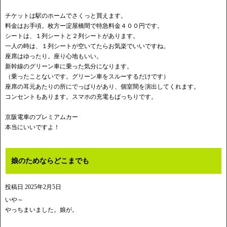
チケットは駅のホームでさくっと買えます。
料金はお手頃。枚方ー淀屋橋間で特急料金４００円です。
シートは、１列シートと２列シートがあります。
一人の時は、１列シートが空いてたらお気楽でいいですね。
座席はゆったり。座り心地もいい。
新幹線のグリーン車に乗った気分になります。
（乗ったことないです。グリーン車をスルーするだけです）
座席の耳元あたりの所にでっぱりがあり、個室間を演出してくれます。
コンセントもあります。スマホの充電もばっちりです。
京阪電車のプレミアムカー
本当にいいですよ！
娘のためならどこまでも
投稿日
2025年2月5日
いや～
やっちまいました。娘が。