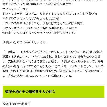
頼主がどのような買い物をしていたのかが分かります。
サブスクリプション
ドン・キホーテ コンビニ ＵｂｅｒＥａｔｓなどのちょっとした買い物
マクドやファミレスなどのちょっとした外食
一つ一つの金額は小さくても、積もれば大きくなるのは当然で、
しかもリボ払いにしていると手数料も加算されているので、
依頼主もこんなはずじゃなかったという金額になります。
リボ払いは本当にやめましょうね。
「リボ払い」（リボルビング払い）とはクレジット払い分を一定の金額で毎月
返済する方式のこと。 あらかじめ支払い回数が決まっている分割払いとは違
い、支払残高がなくなるまで支払いが続く。 リボ払いはメリットとして、毎月
の支払い額を一定に保てることがある。 その反面、デメリットとして、リボ手
数料（利息）が返済額に上乗せされるため、多用すると完済までの期間が長く
なり利息の総額が膨らんでいくことが指摘されている。
破産手続き中の債務者本人の死亡
投稿日
2013年6月10日