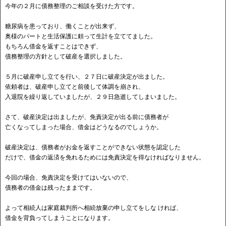
今年の２月に債務整理のご相談を受けた方です。
糖尿病を患っており、働くことが出来ず、
奥様のパートと生活保護に頼って生計を立ててました。
もちろん借金を返すことはできず、
債務整理の方針として破産を選択しました。
５月に破産申し立てを行い、２７日に破産決定が出ました。
依頼者は、破産申し立てと前後して体調を崩され、
入退院を繰り返していましたが、２９日急逝してしまいました。
さて、破産決定は出ましたが、免責決定が出る前に債務者が
亡くなってしまった場合、借金はどうなるのでしょうか。
破産決定は、債務者がお金を返すことができない状態を認定した
だけで、借金の返済を免れるためには免責決定を得なければなりません。
今回の場合、免責決定を受けてはいないので、
債務者の借金は残ったままです。
よって相続人は家庭裁判所へ相続放棄の申し立てをしな ければ、
借金を背負ってしまうことになります。