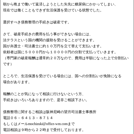
朝から晩まで働いて返済しようとした矢先に糖尿病にかかってしまい、
現在では働くこともできず生活保護を受けている状態でした。
選択すべき債務整理の手続きは破産です。
さて、破産手続きの費用を払う事ができない場合には、
法テラスという国の機関の援助を受けることができます。
国が弁護士・司法書士に約１０万円を立て替えて支払います。
依頼者は国に５０００円から１００００円の分割で支払っていきます。
（専門家の破産報酬は通常約２０万なので、費用は半額になった上で分割払い
です）
ところで、生活保護を受けている場合には、国への分割払いが免除になる
場合があります。
報酬のことが気になって相談に行けないという方、
手続きはいろいろありますので、是非ご相談下さい。
債務整理に関するご相談は阪神尼崎の望月司法書士事務所
電話０６－６４１３－８７１４
もしくはメール
mochizuki@office-wm.com
まで
電話相談は９時から２２時まで受付しております。