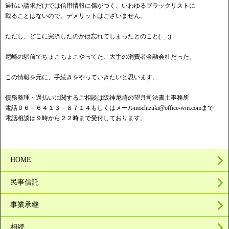
過払い請求だけでは信用情報に傷がつく、いわゆるブラックリストに
載ることはないので、デメリットはございません。
ただし、どこに完済したのかは忘れてしまったとのこと(-_-;)
尼崎の駅前でちょこちょこやってた、大手の消費者金融会社だった。
この情報を元に、手続きをやっていきたいと思います。
債務整理・過払いに関するご相談は阪神尼崎の望月司法書士事務所
電話０６－６４１３－８７１４もしくはメール
mochizuki@office-wm.com
まで
電話相談は９時から２２時まで受付しております。
HOME
民事信託
事業承継
相続