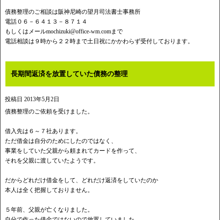
債務整理のご相談は阪神尼崎の望月司法書士事務所
電話０６－６４１３－８７１４
もしくはメール
mochizuki@office-wm.com
まで
電話相談は９時から２２時まで土日祝にかかわらず受付しております。
長期間返済を放置していた債務の整理
投稿日
2013年5月2日
債務整理のご依頼を受けました。
借入先は６～７社あります。
ただ借金は自分のためにしたのではなく、
事業をしていた父親から頼まれてカードを作って、
それを父親に渡していたようです。
だからどれだけ借金をして、どれだけ返済をしていたのか
本人は全く把握しておりません。
５年前、父親が亡くなりました。
自分で作った借金ではないので放置していました。