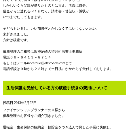
しかしいくら父親が借りたものとは言え、名義は自分。
借金からは逃れるべくもなく、請求書・督促状・訴状が
いつまでたってもきます。
子どももいるし、いい加減何とかしなくてはいけないと思い、
来所されました。
方針は破産です。
債務整理のご相談は阪神尼崎の望月司法書士事務所
電話０６－６４１３－８７１４
もしくはメール
mochizuki@office-wm.com
まで
電話相談は９時から２２時まで土日祝にかかわらず受付しております。
生活保護を受給している方の破産手続きの費用について
投稿日
2013年2月22日
ファイナンシャルプランナーのＯ様から、
債務整理のお客様をご紹介頂きました。
退職金・生命保険の解約金・預貯金をつぎ込んで興した事業に失敗し、