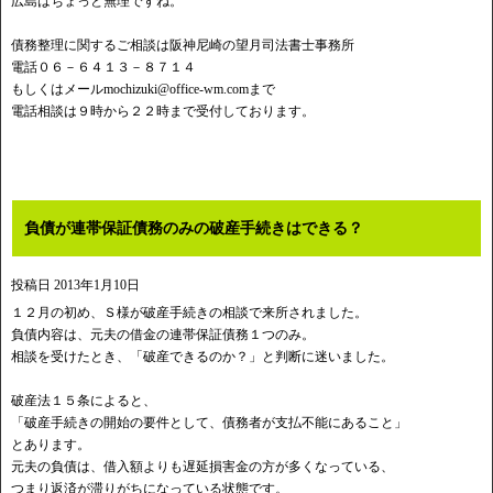
広島はちょっと無理ですね。
債務整理に関するご相談は阪神尼崎の望月司法書士事務所
電話０６－６４１３－８７１４
もしくはメール
mochizuki@office-wm.com
まで
電話相談は９時から２２時まで受付しております。
負債が連帯保証債務のみの破産手続きはできる？
投稿日
2013年1月10日
１２月の初め、Ｓ様が破産手続きの相談で来所されました。
負債内容は、元夫の借金の連帯保証債務１つのみ。
相談を受けたとき、「破産できるのか？」と判断に迷いました。
破産法１５条によると、
「破産手続きの開始の要件として、債務者が支払不能にあること」
とあります。
元夫の負債は、借入額よりも遅延損害金の方が多くなっている、
つまり返済が滞りがちになっている状態です。