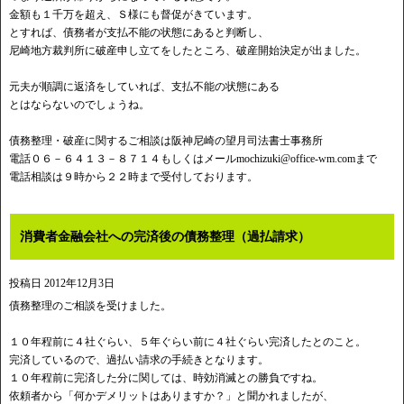
金額も１千万を超え、Ｓ様にも督促がきています。
とすれば、債務者が支払不能の状態にあると判断し、
尼崎地方裁判所に破産申し立てをしたところ、破産開始決定が出ました。
元夫が順調に返済をしていれば、支払不能の状態にある
とはならないのでしょうね。
債務整理・破産に関するご相談は阪神尼崎の望月司法書士事務所
電話０６－６４１３－８７１４もしくはメール
mochizuki@office-wm.com
まで
電話相談は９時から２２時まで受付しております。
消費者金融会社への完済後の債務整理（過払請求）
投稿日
2012年12月3日
債務整理のご相談を受けました。
１０年程前に４社ぐらい、５年ぐらい前に４社ぐらい完済したとのこと。
完済しているので、過払い請求の手続きとなります。
１０年程前に完済した分に関しては、時効消滅との勝負ですね。
依頼者から「何かデメリットはありますか？」と聞かれましたが、