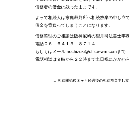
債務者の借金は残ったままです。
よって相続人は家庭裁判所へ相続放棄の申し立て
借金を背負ってしまうことになります。
債務整理のご相談は阪神尼崎の望月司法書士事
電話０６－６４１３－８７１４
もしくはメール
mochizuki@office-wm.com
まで
電話相談は９時から２２時まで土日祝にかかわ
←
相続開始後３ヶ月経過後の相続放棄申し立