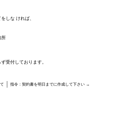
をしな ければ、
務所
らず受付しております。
て
指令：契約書を明日までに作成して下さい
→