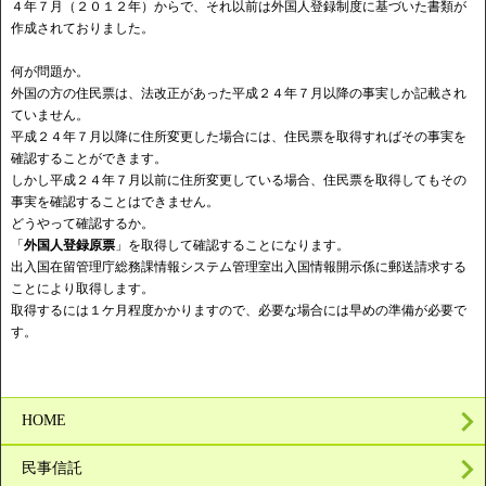
４年７月（２０１２年）からで、それ以前は外国人登録制度に基づいた書類が
作成されておりました。
何が問題か。
外国の方の住民票は、法改正があった平成２４年７月以降の事実しか記載され
ていません。
平成２４年７月以降に住所変更した場合には、住民票を取得すればその事実を
確認することができます。
しかし平成２４年７月以前に住所変更している場合、住民票を取得してもその
事実を確認することはできません。
どうやって確認するか。
「
外国人登録原票
」を取得して確認することになります。
出入国在留管理庁総務課情報システム管理室出入国情報開示係に郵送請求する
ことにより取得します。
取得するには１ケ月程度かかりますので、必要な場合には早めの準備が必要で
す。
HOME
民事信託