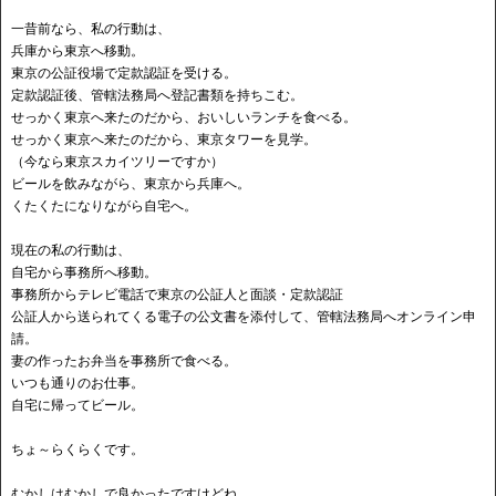
一昔前なら、私の行動は、
兵庫から東京へ移動。
東京の公証役場で定款認証を受ける。
定款認証後、管轄法務局へ登記書類を持ちこむ。
せっかく東京へ来たのだから、おいしいランチを食べる。
せっかく東京へ来たのだから、東京タワーを見学。
（今なら東京スカイツリーですか）
ビールを飲みながら、東京から兵庫へ。
くたくたになりながら自宅へ。
現在の私の行動は、
自宅から事務所へ移動。
事務所からテレビ電話で東京の公証人と面談・定款認証
公証人から送られてくる電子の公文書を添付して、管轄法務局へオンライン申
請。
妻の作ったお弁当を事務所で食べる。
いつも通りのお仕事。
自宅に帰ってビール。
ちょ～らくらくです。
むかしはむかしで良かったですけどね。