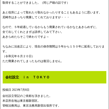
取得することができました。（同じ戸籍の話です）
あと役所によって取れたり取れなかったりすることもあるように思います。
尼崎市はきっちり廃棄してくれておりますが・・・
なので、５年経過しているからもう廃棄されているかなとあきらめずに、
全て出してくれとまずは請求してみて下さい。
あきらめたらそこで終わりですよ～
ちなみに法改正により、現在の保存期間は５年から１５０年に延長しておりま
す。
（令和元年６月２０日）
ただ廃棄されてしまったものは復活しません。
会社設立 ｉｎ ＴＯＫＹＯ
投稿日
2023年7月8日
会社設立登記のご依頼を頂きました。
本店所在地は東京都新宿区。
管轄法務局は、東京法務局新宿出張所です。