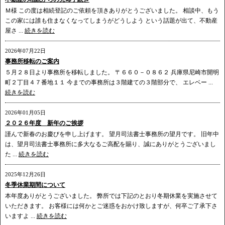
Ｍ様 この度は相続登記のご依頼を頂きありがとうございました。 相談中、もう
この家には誰も住まなくなってしまうがどうしよう という話題が出て、不動産
屋さ ...
続きを読む
2026年07月22日
事務所移転のご案内
５月２８日より事務所を移転しました。 〒６６０－０８６２ 兵庫県尼崎市開明
町２丁目４７番地１１ 今までの事務所は３階建ての３階部分で、 エレベー ...
続きを読む
2026年01月05日
２０２６年度 新年のご挨拶
謹んで新春のお慶びを申し上げます。 望月司法書士事務所の望月です。 旧年中
は、望月司法書士事務所に多大なるご高配を賜り、誠にありがとうございまし
た ...
続きを読む
2025年12月26日
冬季休業期間について
本年度ありがとうございました。 弊所では下記のとおり冬期休業を実施させて
いただきます。 お客様には何かとご迷惑をおかけ致しますが、何卒ご了承下さ
いますよ ...
続きを読む