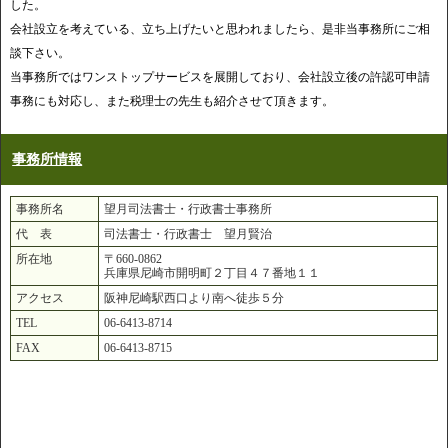
した。
会社設立を考えている、立ち上げたいと思われましたら、是非当事務所にご相
談下さい。
当事務所ではワンストップサービスを展開しており、会社設立後の許認可申請
事務にも対応し、また税理士の先生も紹介させて頂きます。
事務所情報
事務所名
望月司法書士・行政書士事務所
代 表
司法書士・行政書士 望月賢治
所在地
〒660-0862
兵庫県尼崎市開明町２丁目４７番地１１
アクセス
阪神尼崎駅西口より南へ徒歩５分
TEL
06-6413-8714
FAX
06-6413-8715