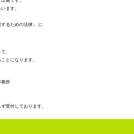
な出費です。
らいます。
するための法律」 に
して、
ることになります。
事務所
らず受付しております。