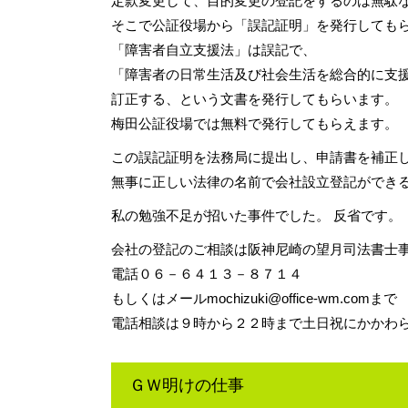
定款変更して、目的変更の登記をするのは無駄
そこで公証役場から「誤記証明」を発行しても
「障害者自立支援法」は誤記で、
「障害者の日常生活及び社会生活を総合的に支援
訂正する、という文書を発行してもらいます。
梅田公証役場では無料で発行してもらえます。
この誤記証明を法務局に提出し、申請書を補正
無事に正しい法律の名前で会社設立登記ができ
私の勉強不足が招いた事件でした。 反省です。
会社の登記のご相談は阪神尼崎の望月司法書士
電話０６－６４１３－８７１４
もしくはメール
mochizuki@office-wm.com
まで
電話相談は９時から２２時まで土日祝にかかわ
ＧＷ明けの仕事