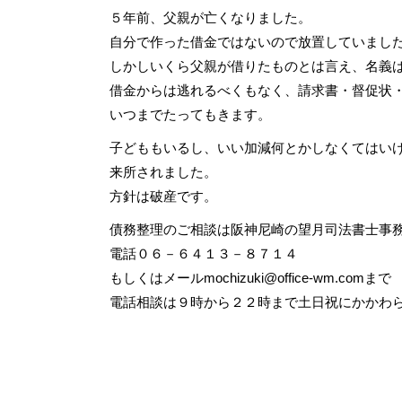
５年前、父親が亡くなりました。
自分で作った借金ではないので放置していまし
しかしいくら父親が借りたものとは言え、名義
借金からは逃れるべくもなく、請求書・督促状
いつまでたってもきます。
子どももいるし、いい加減何とかしなくてはい
来所されました。
方針は破産です。
債務整理のご相談は阪神尼崎の望月司法書士事
電話０６－６４１３－８７１４
もしくはメール
mochizuki@office-wm.com
まで
電話相談は９時から２２時まで土日祝にかかわ