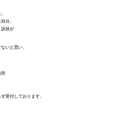
た。
は自分。
・訴状が
けないと思い、
務所
らず受付しております。