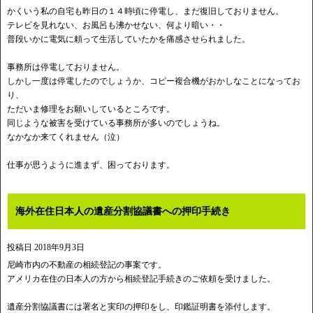
かくいう私の自宅も昨日の１４時頃に停電し、まだ復旧しておりません。
テレビを見れない、お風呂も沸かせない、何より暗い・・
普段いかに電気に頼って生活していたかを痛感させられました。
事務所は停電しておりません。
しかし一度は停電したのでしょうか、コピー複合機がおかしなことになってお
り、
ただいま修理をお願いしているところです。
同じような被害を受けている事務所が多いのでしょうね。
なかなか来てくれません（泣）
仕事が思うように進まず、困っております。
海外在住日本人の遺産分割協議書への押印手続き
投稿日
2018年9月3日
尼崎市内の不動産の相続登記の事案です。
アメリカ在住の日本人の方から相続登記手続きのご依頼を受けました。
遺産分割協議書には署名と実印の押印をし、印鑑証明書を添付します。