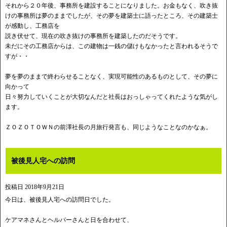
それから２０年後、事務所を建設することになりました。お金もなく、吹き抜
けの事務所は夢のままでしたが、その夢を建築士に語ったところ、その建築士
が感動し、工務店を
説き伏せて、現在の吹き抜けの事務所を建築したのだそうです。
未だにその工務店からは、この建物は一銭の儲けもなかったと言われるそうで
すが・・
夢を夢のままで終わらせることなく、実現可能性のあるものとして、その夢に
向かって
日々努力していくことが大切なんだと社長はおっしゃってくれたような気がし
ます。
ＺＯＺＯＴＯＷＮの前澤社長の月旅行発言も、同じようなことなのかなぁ。
被後見人宅への訪問
投稿日
2018年9月21日
今日は、被後見人宅への訪問日でした。
ケアマネさんとヘルパーさんと日を合わせて、