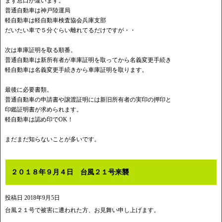
まず窓口が違います。
普通自動車は神戸陸運局
軽自動車は軽自動車検査協会兵庫支部
だいたい車で５分ぐらい離れてるだけですが・・
次は車庫証明を取る順番。
普通自動車は新所有者が車庫証明を取ってから名義変更手続き
軽自動車は名義変更手続きから車庫証明を取ります。
最後に必要書類。
普通自動車の申請書や譲渡証明には新旧所有者の実印の押印と
印鑑証明書が求められます。
軽自動車は認め印でOK！
まだまだ知らないことが多いです。
２０１８年９月４日 台風２１号来襲
投稿日
2018年9月5日
台風２１号で被害に遭われた方、お見舞い申し上げます。