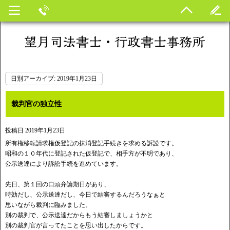
日別アーカイブ:
2019年1月23日
裁判官の独立性
投稿日
2019年1月23日
所有権移転請求権仮登記の抹消登記手続きを求める訴訟です。
昭和の１０年代に登記された仮登記で、相手方が不明であり、
公示送達により訴訟手続を進めています。
先日、第１回の口頭弁論期日があり、
時効だし、公示送達だし、今日で結審するんだろうなぁと
思いながら裁判に臨みました。
別の裁判で、公示送達だからもう結審しましょうかと
別の裁判官が言ってたことを思い出したからです。