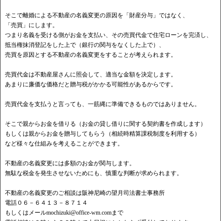
そこで離婚による不動産の名義変更の原因を「財産分与」ではなく、
「売買」にします。
つまり名義を受ける側がお金を支払い、その売買代金で住宅ローンを完済し、
抵当権抹消登記をした上で（銀行の関与をなくした上で）、
売買を原因とする不動産の名義変更をすることが考えられます。
売買代金は不動産屋さんに照会して、適当な金額を決定します。
あまりに廉価な価格だと贈与税がかかる可能性があるからです。
売買代金を支払うと言っても、一筋縄に準備できるものではありません。
そこで親からお金を借りる（お金の貸し借りに関する契約書を作成します）
もしくは親からお金を贈与してもらう（相続時精算課税制度を利用する）
など様々な仕組みを考えることができます。
不動産の名義変更には多額のお金が関与します。
無駄な税金を発生させないためにも、慎重な判断が求められます。
不動産の名義変更のご相談は阪神尼崎の望月司法書士事務所
電話０６－６４１３－８７１４
もしくはメール
mochizuki@office-wm.com
まで