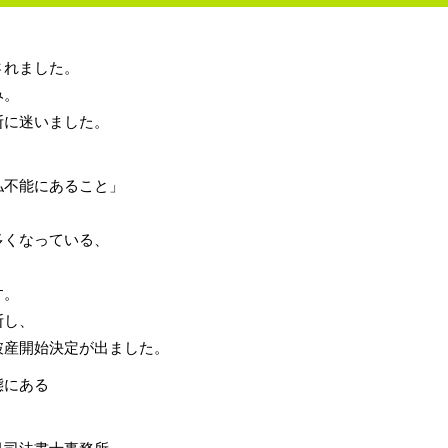
されました。
み。
断に迷いました。
払不能にあること」
多くなっている、
す。
断し、
破産開始決定が出ました。
態にある