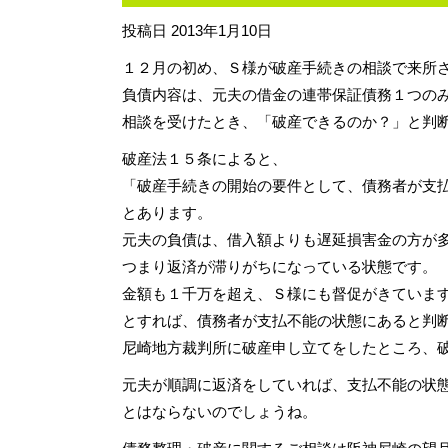
投稿日
2013年1月10日
１２月の初め、Ｓ様が破産手続きの相談で来所
負債内容は、元夫の借金の連帯保証債務１つの
相談を受けたとき、「破産できるのか？」と判
破産法１５条によると、
「破産手続きの開始の要件として、債務者が支
とあります。
元夫の負債は、借入額よりも遅延損害金の方が
つまり返済が滞りがちになっている状態です。
金額も１千万を超え、Ｓ様にも督促がきていま
とすれば、債務者が支払不能の状態にあると判
尼崎地方裁判所に破産申し立てをしたところ、
元夫が順調に返済をしていれば、支払不能の状
とはならないのでしょうね。