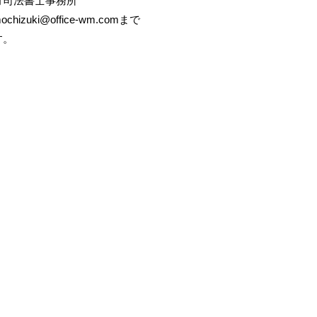
月司法書士事務所
ochizuki@office-wm.com
まで
す。