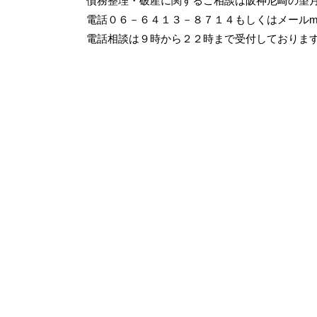
債務整理・破産に関するご相談は阪神尼崎の望
電話０６－６４１３－８７１４もしくはメール
m
電話相談は９時から２２時まで受付しておりま