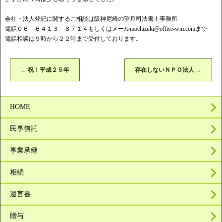
会社・法人登記に関するご相談は阪神尼崎の望月司法書士事務所
電話０６－６４１３－８７１４もしくはメール
mochizuki@office-wm.com
まで
電話相談は９時から２２時まで受付しております。
←
祝！平成２５年
存在しないＮＰＯ法人
→
HOME
民事信託
事業承継
相続
遺言書
贈与