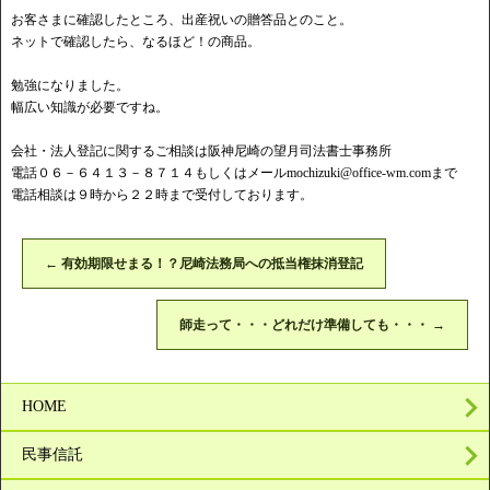
お客さまに確認したところ、出産祝いの贈答品とのこと。
ネットで確認したら、なるほど！の商品。
勉強になりました。
幅広い知識が必要ですね。
会社・法人登記に関するご相談は阪神尼崎の望月司法書士事務所
電話０６－６４１３－８７１４もしくはメール
mochizuki@office-wm.com
まで
電話相談は９時から２２時まで受付しております。
←
有効期限せまる！？尼崎法務局への抵当権抹消登記
師走って・・・どれだけ準備しても・・・
→
HOME
民事信託