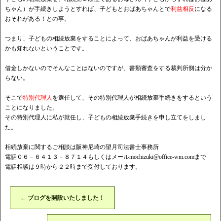
ちゃん）が手続きしようとすれば、子どもとおばあちゃんとで
利益相反
になる
おそれがある！との事。
つまり、子どもの相続放棄をすることによって、おばあちゃんが利益を受ける
かも知れないということです。
借金しかないのでそんなことはないのですが、書類審査をする裁判所側は分か
らない。
そこで
特別代理人
を選任して、その特別代理人が相続放棄手続きをするという
ことになりました。
その特別代理人に私が就任し、子どもの相続放棄手続きを申し立てをしまし
た。
相続放棄に関するご相談は阪神尼崎の望月司法書士事務所
電話０６－６４１３－８７１４もしくはメール
mochizuki@office-wm.com
まで
電話相談は９時から２２時まで受付しております。
←
ブログを開設いたしました！