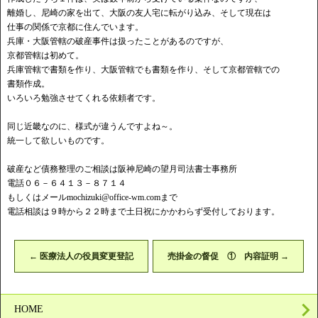
離婚し、尼崎の家を出て、大阪の友人宅に転がり込み、そして現在は
仕事の関係で京都に住んでいます。
兵庫・大阪管轄の破産事件は扱ったことがあるのですが、
京都管轄は初めて。
兵庫管轄で書類を作り、大阪管轄でも書類を作り、そして京都管轄での
書類作成。
いろいろ勉強させてくれる依頼者です。
同じ近畿なのに、様式が違うんですよね～。
統一して欲しいものです。
破産など債務整理のご相談は阪神尼崎の望月司法書士事務所
電話０６－６４１３－８７１４
もしくはメール
mochizuki@office-wm.com
まで
電話相談は９時から２２時まで土日祝にかかわらず受付しております。
←
医療法人の役員変更登記
売掛金の督促 ① 内容証明
→
HOME