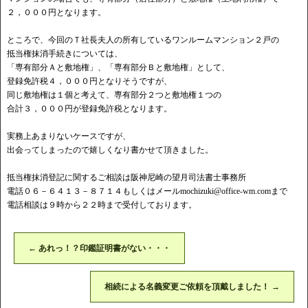
２，０００円となります。
ところで、今回のＴ社長夫人の所有しているワンルームマンション２戸の
抵当権抹消手続きについては、
「専有部分Ａと敷地権」、「専有部分Ｂと敷地権」として、
登録免許税４，０００円となりそうですが、
同じ敷地権は１個と考えて、専有部分２つと敷地権１つの
合計３，０００円が登録免許税となります。
実務上あまりないケースですが、
出会ってしまったので嬉しくなり書かせて頂きました。
抵当権抹消登記に関するご相談は阪神尼崎の望月司法書士事務所
電話０６－６４１３－８７１４もしくはメール
mochizuki@office-wm.com
まで
電話相談は９時から２２時まで受付しております。
←
あれっ！？印鑑証明書がない・・・
相続による名義変更ご依頼を頂戴しました！
→