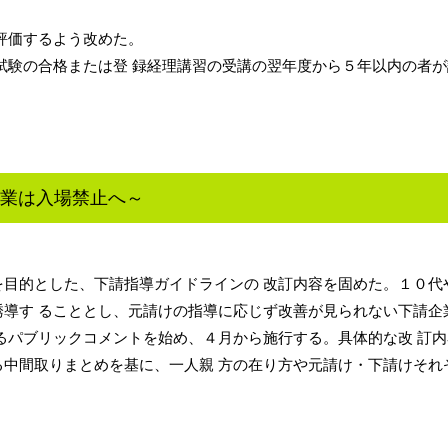
評価するよう改めた。
試験の合格または登 録経理講習の受講の翌年度から５年以内の者
業は入場禁止へ～
目的とした、下請指導ガイドラインの 改訂内容を固めた。１０代
導す ることとし、元請けの指導に応じず改善が見られない下請企
るパブリックコメントを始め、４月から施行する。具体的な改 訂
中間取りまとめを基に、一人親 方の在り方や元請け・下請けそれ