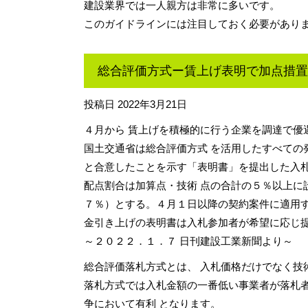
建設業界では一人親方は非常に多いです。
このガイドラインには注目しておく必要があり
総合評価方式ー賃上げ表明で加点措置
投稿日
2022年3月21日
４月から 賃上げを積極的に行う企業を調達で優
国土交通省は総合評価方式 を活用したすべての
と合意したことを示す「表明書」を提出した入
配点割合は加算点・技術 点の合計の５％以上に
７％）とする。４月１日以降の契約案件に適用す
金引き上げの表明書は入札参加者が希望に応じ
～２０２２．１．７ 日刊建設工業新聞より～
総合評価落札方式とは、 入札価格だけでなく技
落札方式では入札金額の一番低い事業者が落札者
争において有利 となります。