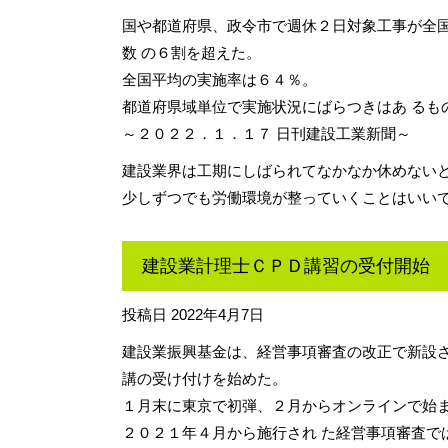
国や都道府県、政令市で週休２日対象工事が全
数 の６割を超えた。
全国平均の実施率は６４％。
都道府県域単位で実施状況にばらつきはあ るも
～２０２２．１．１７ 日刊建設工業新聞～
建設業界は工期にしばられてなかなか休めない
少しずつでも労働環境が整っていくことはいい
建設業計理士ＣＰＤ講習の受付開始
投稿日
2022年4月7日
建設業振興基金は、経営事項審査の改正で新設さ
講の受け付けを始めた。
１月末に東京で初弾、２月からオンラインで始
２０２１年４月から施行され た経営事項審査で