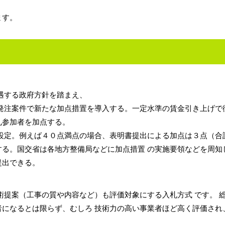
ます。
遇する政府方針を踏まえ、
発注案件で新たな加点措置を導入する。一定水準の賃金引き上げで
札参加者を加点する。
設定。例えば４０点満点の場合、表明書提出による加点は３点（合
る。国交省は各地方整備局などに加点措置 の実施要領などを周知
提出できる。
術提案（工事の質や内容など）も評価対象にする入札方式 です。 
になるとは限らず、むしろ 技術力の高い事業者ほど高く評価され