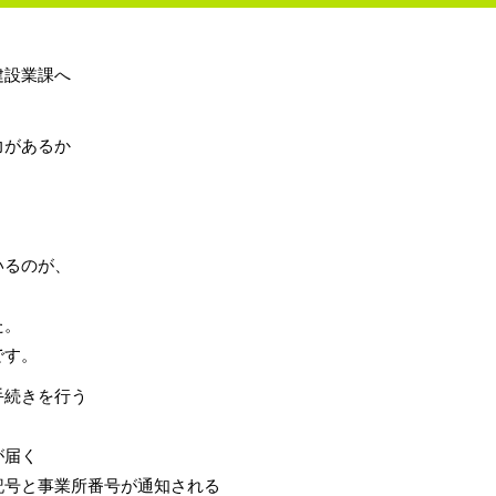
建設業課へ
力があるか
いるのが、
。
た。
です。
手続きを行う
が届く
記号と事業所番号が通知される