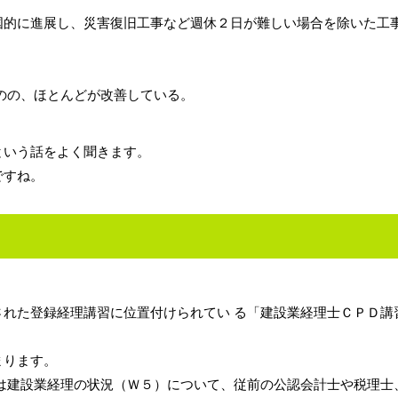
国的に進展し、災害復旧工事など週休２日が難しい場合を除いた工
のの、ほとんどが改善している。
という話をよく聞きます。
ですね。
れた登録経理講習に位置付けられてい る「建設業経理士ＣＰＤ講
まります。
は建設業経理の状況（Ｗ５）について、従前の公認会計士や税理士