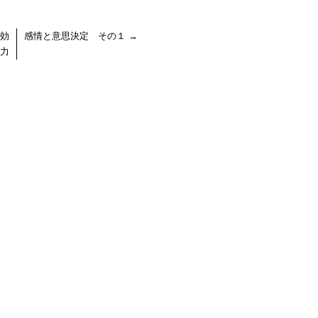
効
感情と意思決定 その１
→
力